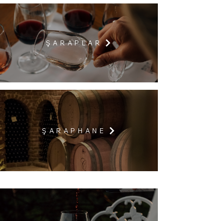
Ş A R A P L A R
Ş A R A P H A N E