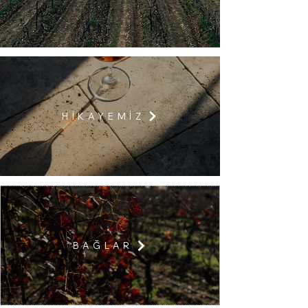
H İ K A Y E M İ Z
B A Ğ L A R