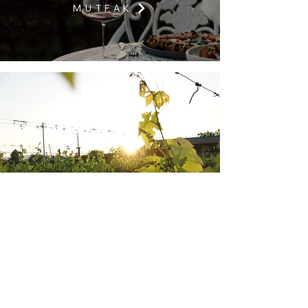
M U T F A K
ADRES