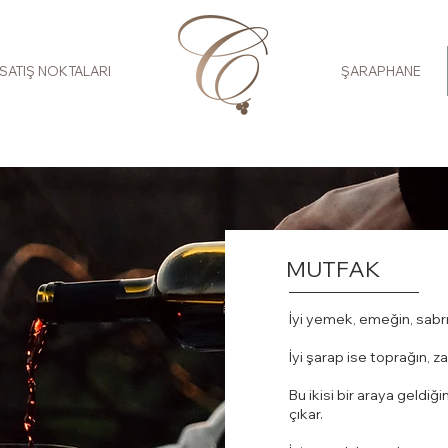
SATIŞ NOKTALARI
ŞARAPHANE
MUTFAK
İyi yemek, emeğin, sabr
İyi şarap ise toprağın, z
Bu ikisi bir araya geldi
çıkar.