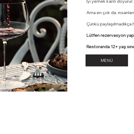
​İ
yi yemek karın doyurur; 
Ama en çok da, insanları 
Çünkü paylaşılmadıkça hiç
Lütfen rezervasyon yapt
Restoranda 12+ yaş sını
MENÜ