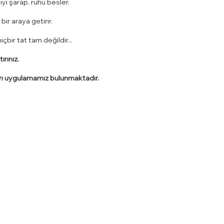
iyi şarap, ruhu besler.
bir araya getirir.
bir tat tam değildir...
ırınız.
rı uygulamamız bulunmaktadır.